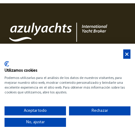
Utilizamos cookies
Podemos utilizarlas para el análisis de los datos de nuestros visitantes, para
mejorar nuestro sitio web, mostrar contenido personalizado y brindarle una
▷ Barcos en Venta | Compra tu Barco | TodoBarco
excelente experiencia en el sitio web. Para obtener más información sobre las
cookies que utilizamos, abre los ajustes.
Aceptar todo
Rechazar
No, ajustar