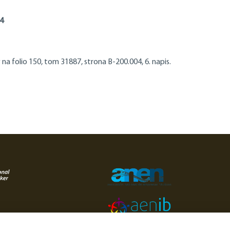
34
 folio 150, tom 31887, strona B-200.004, 6. napis.