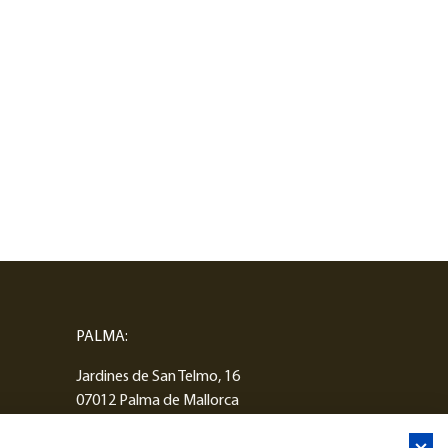
PALMA:
Jardines de San Telmo, 16
07012 Palma de Mallorca
T:
(+34) 971 280270