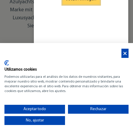
Azulyachts arbeitet mit CNB Yachts zusammen, die
Marke mit internationalem Prestige, Hersteller von
Luxusyachten, seit 1897. Kommen Sie und sehen
Sie, welche wir für Sie bereithalten.
Utilizamos cookies
Podemos utilizarlas para el análisis de los datos de nuestros visitantes, para
mejorar nuestro sitio web, mostrar contenido personalizado y brindarle una
excelente experiencia en el sitio web. Para obtener más información sobre las
cookies que utilizamos, abre los ajustes.
Vorherige
Weiter
Aceptar todo
Rechazar
No, ajustar
CNB 62