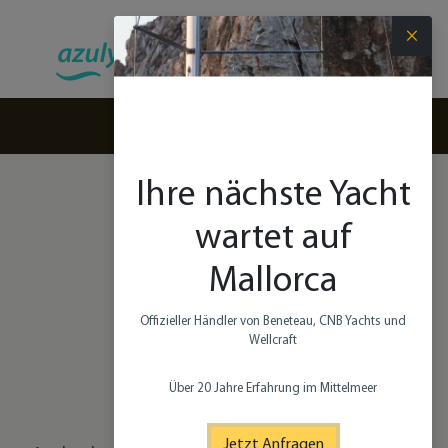
×
(+34) 971 280 270
Ihre nächste Yacht
CNB
wartet auf
Mallorca
Offizieller Händler von Beneteau, CNB Yachts und
Wellcraft​
CNB
Über 20 Jahre Erfahrung im Mittelmeer
Jetzt Anfragen​