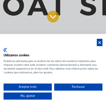
Noticias
Salón Náutico Internacional de Palma 27. – 30. ABRIL 2023.
Utilizamos cookies
Moll Vell – Puerto de Palma en frente de La Lonja.
Podemos utilizarlas para el análisis de los datos de nuestros visitantes, para
Horario: Desde las 10:00 h. hasta las 20:00 h.
mejorar nuestro sitio web, mostrar contenido personalizado y brindarle una
excelente experiencia en el sitio web. Para obtener más información sobre las
BARCOS EXPUESTOS:
cookies que utilizamos, abre los ajustes.
BENETEAU - VELA
AZUL YACHTS
Aceptar todo
Rechazar
STAND B 37 (ZONA 3) Nº AMARRES: 603 - 609
Beneteau Oceanis 34.1
No, ajustar
Beneteau Oceanis 40.1
Beneteau Oceanis 51.1