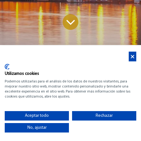
Noticias
Salón Náutico de Barcelona, Port Vell
Utilizamos cookies
Podemos utilizarlas para el análisis de los datos de nuestros visitantes, para
mejorar nuestro sitio web, mostrar contenido personalizado y brindarle una
08.10.2025 – 12.10.2025
excelente experiencia en el sitio web. Para obtener más información sobre las
cookies que utilizamos, abre los ajustes.
Horario: 10:00 – 19:00 h.
Aceptar todo
Rechazar
BARCOS EXPUESTOS VELA - MUELLE DE ESPANA
No, ajustar
14A - 15A