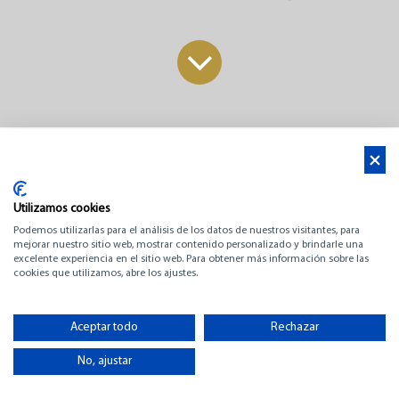
Aktualności
​Targi łodzi w Cannes 10.09.2024 - 15.09.2024
Utilizamos cookies
Podemos utilizarlas para el análisis de los datos de nuestros visitantes, para
mejorar nuestro sitio web, mostrar contenido personalizado y brindarle una
Vieux Port & Port Canto, Cannes, Francja
excelente experiencia en el sitio web. Para obtener más información sobre las
cookies que utilizamos, abre los ajustes.
ODSŁONIĘTE JACHTY ŻAGLOWE​
Aceptar todo
Rechazar
FIRST 44 – PORT CANTO
No, ajustar