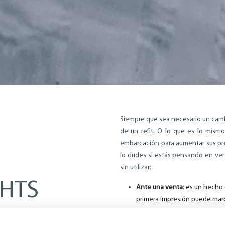
Siempre que sea necesario un cambi
de un refit. O lo que es lo mism
embarcación para aumentar sus pre
lo dudes si estás pensando en ven
sin utilizar:
CHTS
Ante una venta
: es un hecho 
primera impresión puede marcar
también de funcionamiento y 
 EMBARCACIÓN
muestre la mejor cara del barco