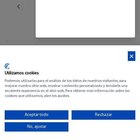
Utilizamos cookies
Podemos utilizarlas para el análisis de los datos de nuestros visitantes, para
mejorar nuestro sitio web, mostrar contenido personalizado y brindarle una
excelente experiencia en el sitio web. Para obtener más información sobre las
cookies que utilizamos, abre los ajustes.
BENETEAU ANTARES
8 OB V2
Aceptar todo
Rechazar
No, ajustar
-