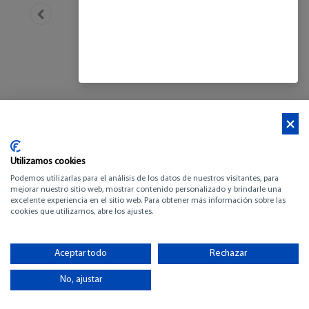
Utilizamos cookies
Podemos utilizarlas para el análisis de los datos de nuestros visitantes, para
mejorar nuestro sitio web, mostrar contenido personalizado y brindarle una
excelente experiencia en el sitio web. Para obtener más información sobre las
cookies que utilizamos, abre los ajustes.
BENETEAU FIRST 60
Aceptar todo
Rechazar
-
No, ajustar
VER INVENTARIO (pdf)
-