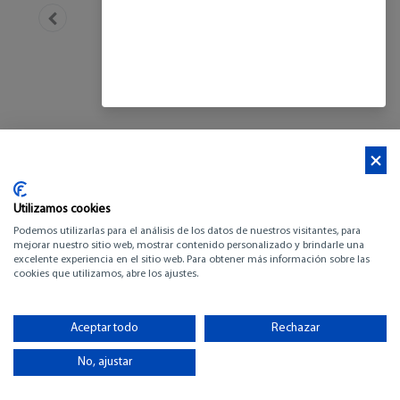
Utilizamos cookies
Podemos utilizarlas para el análisis de los datos de nuestros visitantes, para
mejorar nuestro sitio web, mostrar contenido personalizado y brindarle una
excelente experiencia en el sitio web. Para obtener más información sobre las
cookies que utilizamos, abre los ajustes.
CNB 88
Aceptar todo
Rechazar
-
No, ajustar
VER FOLLETO (pdf)
-