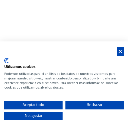
Utilizamos cookies
Podemos utilizarlas para el análisis de los datos de nuestros visitantes, para
mejorar nuestro sitio web, mostrar contenido personalizado y brindarle una
excelente experiencia en el sitio web. Para obtener más información sobre las
BENETEAU FLYER 7
cookies que utilizamos, abre los ajustes.
SPACEDECK
Aceptar todo
Rechazar
-
No, ajustar
VER INVENTARIO (pdf)