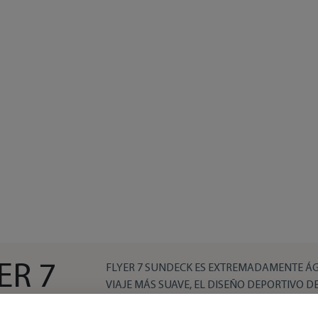
ER 7
FLYER 7 SUNDECK ES EXTREMADAMENTE ÁG
VIAJE MÁS SUAVE, EL DISEÑO DEPORTIVO D
REVISADO, ESTILO Y EMOCIÓN!