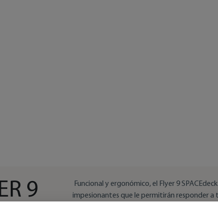
ER 9
Funcional y ergonómico, el Flyer 9 SPACEdeck
impesionantes que le permitirán responder a 
se trate de tomar el sol, pasar un momento de