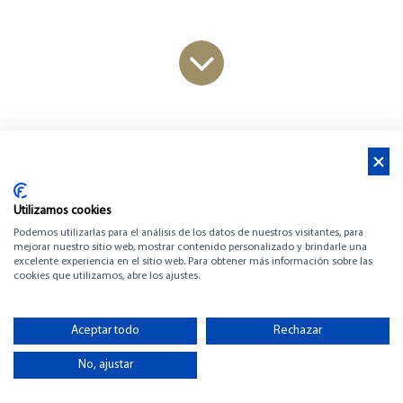
Noticias
BARCELONA PORT VELL
11.10.2023 – 15.10.2023
Utilizamos cookies
Podemos utilizarlas para el análisis de los datos de nuestros visitantes, para
mejorar nuestro sitio web, mostrar contenido personalizado y brindarle una
Horario: 10:00 – 19:00 h.
excelente experiencia en el sitio web. Para obtener más información sobre las
cookies que utilizamos, abre los ajustes.
Aceptar todo
Rechazar
BARCOS EXPUESTOS
No, ajustar