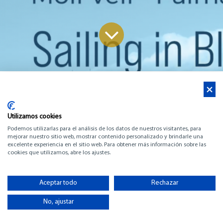
Noticias
PALMA INTERNATIONAL BOAT SHOW
Utilizamos cookies
PALMA INTERNATIONAL
Podemos utilizarlas para el análisis de los datos de nuestros visitantes, para
mejorar nuestro sitio web, mostrar contenido personalizado y brindarle una
excelente experiencia en el sitio web. Para obtener más información sobre las
BOAT SHOW 28.04.2022 -
cookies que utilizamos, abre los ajustes.
01.05.2022 MOLL VELL DE
Aceptar todo
Rechazar
PALMA
No, ajustar