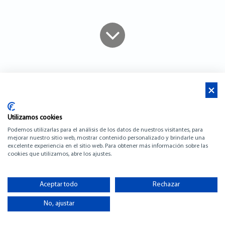
News
Utilizamos cookies
Podemos utilizarlas para el análisis de los datos de nuestros visitantes, para
mejorar nuestro sitio web, mostrar contenido personalizado y brindarle una
excelente experiencia en el sitio web. Para obtener más información sobre las
cookies que utilizamos, abre los ajustes.
Aceptar todo
Rechazar
Palma International Boat Show 25. - 28. APRIL 2024
No, ajustar