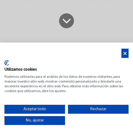
Aktualności
Cannes Yachting Festival
12.09.2023 – 17.09.2023
Utilizamos cookies
Podemos utilizarlas para el análisis de los datos de nuestros visitantes, para
mejorar nuestro sitio web, mostrar contenido personalizado y brindarle una
excelente experiencia en el sitio web. Para obtener más información sobre las
cookies que utilizamos, abre los ajustes.
Aceptar todo
Rechazar
No, ajustar