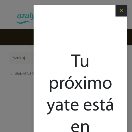
×
(+34) 971 280 270
Tu
JEANNEAU PRESTIGE 34
próximo
yate está
en