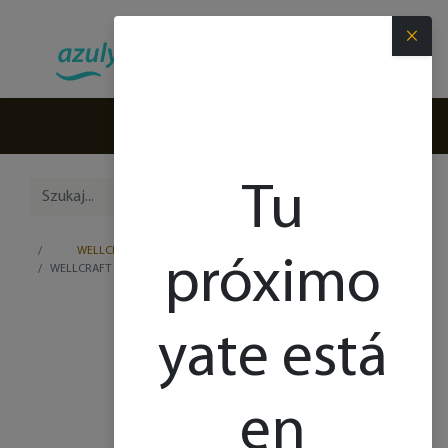
×
(+34) 971 280 270
Tu
WELLCRAFT
próximo
WELLCRAFT 28 T - TOP
yate está
en