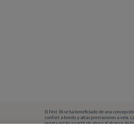
El First 36 se ha beneficiado de una concep
confort a bordo y altas prestaciones a vela. 
regata están a partir de ahora al alcance de lo