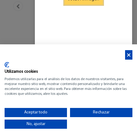
Utilizamos cookies
Podemos utilizarlas para el análisis de los datos de nuestros visitantes, para
mejorar nuestro sitio web, mostrar contenido personalizado y brindarle una
excelente experiencia en el sitio web. Para obtener más información sobre las
cookies que utilizamos, abre los ajustes.
EXCESS 11
Aceptar todo
Rechazar
-
No, ajustar
BESTANDSLISTE (pdf)
BROSCHÜRE ANZEIGEN (pdf)