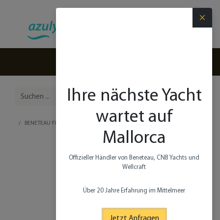
×
(+34) 971 280 270
Ihre nächste Yacht
wartet auf
BENETEAU FIRST 53
Mallorca
Offizieller Händler von Beneteau, CNB Yachts und
Wellcraft​
Über 20 Jahre Erfahrung im Mittelmeer
Jetzt Anfragen​