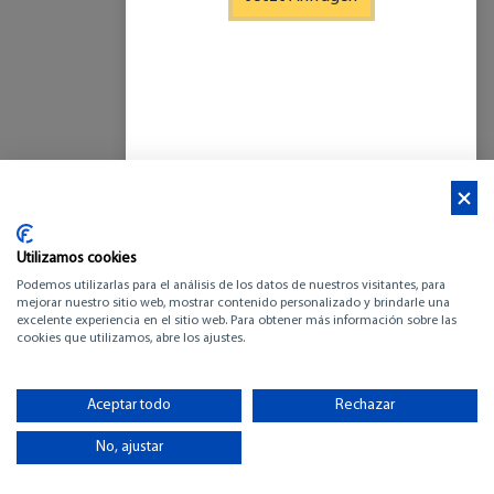
Utilizamos cookies
Podemos utilizarlas para el análisis de los datos de nuestros visitantes, para
mejorar nuestro sitio web, mostrar contenido personalizado y brindarle una
excelente experiencia en el sitio web. Para obtener más información sobre las
BENETEAU FIRST 53
cookies que utilizamos, abre los ajustes.
-
Aceptar todo
Rechazar
BROSCHÜRE ANZEIGEN (pdf)
No, ajustar
-