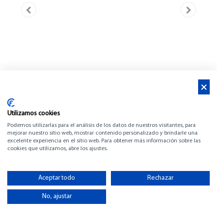
Utilizamos cookies
Podemos utilizarlas para el análisis de los datos de nuestros visitantes, para
mejorar nuestro sitio web, mostrar contenido personalizado y brindarle una
excelente experiencia en el sitio web. Para obtener más información sobre las
cookies que utilizamos, abre los ajustes.
BENETEAU ANTARES
8 OB V2
Aceptar todo
Rechazar
No, ajustar
-