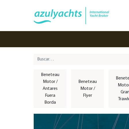
Beneteau
Benet
Motor /
Beneteau
Motor
Antares
Motor /
Gra
Fuera
Flyer
Trawl
Borda