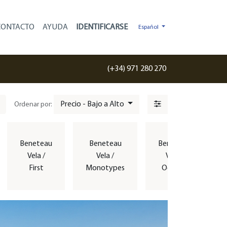
CONTACTO
AYUDA
Español
(+34) 971 280 270
Precio - Bajo a Alto
Ordenar por:
Beneteau
Beneteau
Beneteau
Vela /
Vela /
Vela /
First
Monotypes
Oceanis