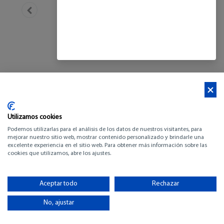
Utilizamos cookies
Podemos utilizarlas para el análisis de los datos de nuestros visitantes, para
mejorar nuestro sitio web, mostrar contenido personalizado y brindarle una
excelente experiencia en el sitio web. Para obtener más información sobre las
cookies que utilizamos, abre los ajustes.
EXCESS 11
Aceptar todo
Rechazar
-
No, ajustar
VER FOLLETO (pdf)
VER INVENTARIO (pdf)