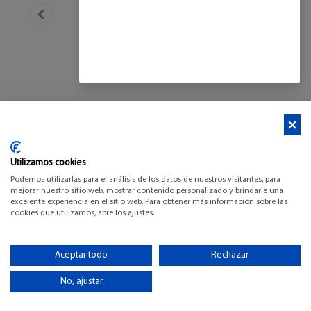
Utilizamos cookies
Podemos utilizarlas para el análisis de los datos de nuestros visitantes, para
mejorar nuestro sitio web, mostrar contenido personalizado y brindarle una
excelente experiencia en el sitio web. Para obtener más información sobre las
cookies que utilizamos, abre los ajustes.
BENETEAU FLYER 10
Aceptar todo
Rechazar
-
No, ajustar
VER INVENTARIO (pdf)
-