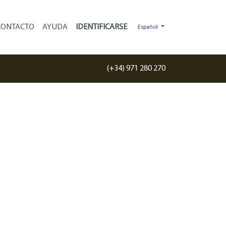
×
CONTACTO
AYUDA
Español
(+34) 971 280 270
Tu próximo
yate está en
Mallorca
Distribuidor oficial Beneteau, CNB y
Wellcraft
Más de 20 años de experiencia en el
Mediterráneo