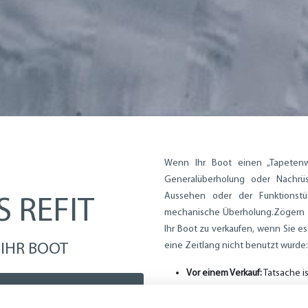
Wenn Ihr Boot einen „Tapetenw
Generalüberholung oder Nachrü
Aussehen oder der Funktionstü
 REFIT
mechanische Überholung.
Zögern 
Ihr Boot zu verkaufen, wenn Sie 
eine Zeitlang nicht benutzt wurde:
 IHR BOOT
Vor einem Verkauf:
Tatsache i
Unterscheid ausmachen kann,
 helfen?
betrifft nicht nur die Ästheti