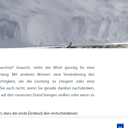
echsel“ braucht, steht der Wind günstig für eine
stung. Mit anderen Worten: eine Veränderung des
chtigkeit, um die Leistung zu steigern oder eine
Sie auch nicht, wenn Sie gerade darüber nachdenken,
es auf den neuesten Stand bringen wollen oder wenn es
st, dass der erste Eindruck den entscheidenen
 wenn man ein Boot auf den Markt bringt und dies
k, sondern natürlich auch die Funktionsfähigkeit und den