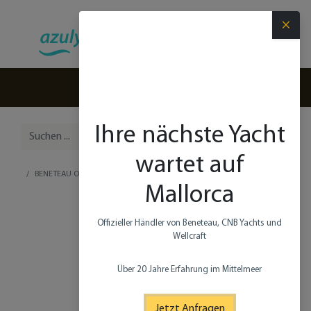
×
(+34) 971 280 270
Ihre nächste Yacht
wartet auf
BENETEAU OCEANIS 34.1
Mallorca
Offizieller Händler von Beneteau, CNB Yachts und
Wellcraft​
Über 20 Jahre Erfahrung im Mittelmeer
Jetzt Anfragen​