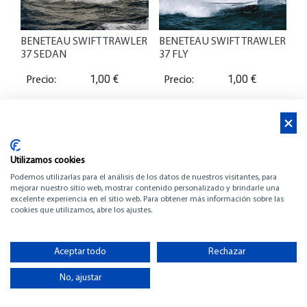
BENETEAU SWIFT TRAWLER
BENETEAU SWIFT TRAWLER
37 SEDAN
37 FLY
1,00
€
1,00
€
Precio:
Precio:
Eslora:
0.00
Eslora:
0.00
Año:
0
Año:
0
Utilizamos cookies
Puerto
Puerto
Podemos utilizarlas para el análisis de los datos de nuestros visitantes, para
mejorar nuestro sitio web, mostrar contenido personalizado y brindarle una
Base:
Base:
excelente experiencia en el sitio web. Para obtener más información sobre las
cookies que utilizamos, abre los ajustes.
Quiero
Quiero
verlo​
verlo​
Aceptar todo
Rechazar
No, ajustar