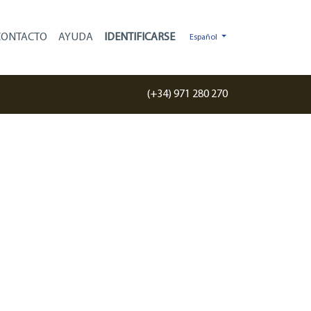
×
CONTACTO
AYUDA
Español
(+34) 971 280 270
Tu próximo
yate está en
Mallorca
Distribuidor oficial Beneteau, CNB y
Wellcraft
Más de 20 años de experiencia en el
Mediterráneo